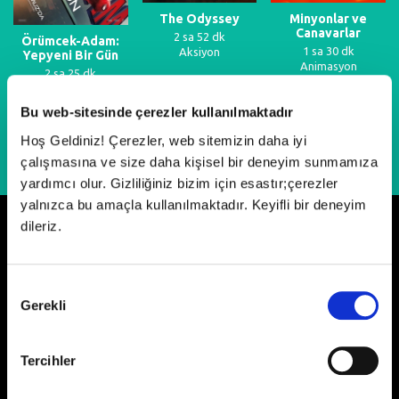
The Odyssey
Minyonlar ve
Canavarlar
2 sa 52 dk
Örümcek-Adam:
1 sa 30 dk
Aksiyon
Yepyeni Bir Gün
Animasyon
2 sa 25 dk
Fantastik
Bu web-sitesinde çerezler kullanılmaktadır
Hoş Geldiniz! Çerezler, web sitemizin daha iyi
çalışmasına ve size daha kişisel bir deneyim sunmamıza
yardımcı olur. Gizliliğiniz bizim için esastır;çerezler
yalnızca bu amaçla kullanılmaktadır. Keyifli bir deneyim
dileriz.
Neler Oluyor?
Onay
Gerekli
Seçimi
Tercihler