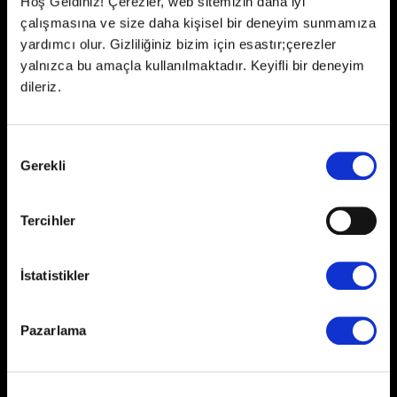
Hoş Geldiniz! Çerezler, web sitemizin daha iyi
çalışmasına ve size daha kişisel bir deneyim sunmamıza
yardımcı olur. Gizliliğiniz bizim için esastır;çerezler
yalnızca bu amaçla kullanılmaktadır. Keyifli bir deneyim
dileriz.
Onay
Paribucineverse Anatolium'da Rinso
Gerekli
Seçimi
ile Örgü Şenliği
Tercihler
Devamı
İstatistikler
Pazarlama
MarsMedia X Peugeot - 14 Şubat