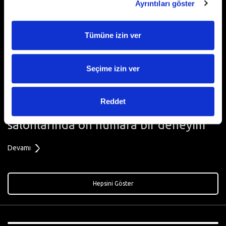
Sevgililer Günü Kampanyası
Ayrıntıları göster
Devamı
Tümüne izin ver
Seçime izin ver
Reddet
Hepsiburada’dan Paribucineverse
salonlarında on numara bir deneyim
Devamı
Hepsini Göster
,