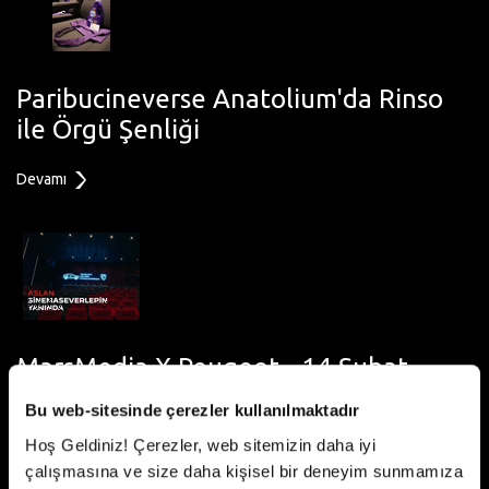
Paribucineverse Anatolium'da Rinso
ile Örgü Şenliği
Devamı
MarsMedia X Peugeot - 14 Şubat
Sevgililer Günü Kampanyası
Bu web-sitesinde çerezler kullanılmaktadır
Hoş Geldiniz! Çerezler, web sitemizin daha iyi
Devamı
çalışmasına ve size daha kişisel bir deneyim sunmamıza