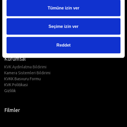
Fuaye
Raket
Tümüne izin ver
Organizasyon
Seçime izin ver
Reklam Networkü
Sinemalar
Reddet
Kurumsal
KVK Aydinlatma Bildirimi
Kamera Sistemleri Bildirimi
KVKK Basvuru Formu
KVK Politikasi
Gizlilik
Filmler