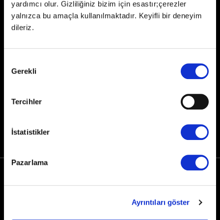
yardımcı olur. Gizliliğiniz bizim için esastır;çerezler
yalnızca bu amaçla kullanılmaktadır. Keyifli bir deneyim
dileriz.
Onay
Hepsiburada’dan Paribucineverse
Gerekli
Seçimi
salonlarında on numara bir deneyim
Tercihler
Devamı
İstatistikler
Hepsini Göster
Pazarlama
,
Reklam ve Organizasyon Modelleri
Ayrıntıları göster
Perde