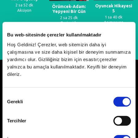
2 sa 52 dk
Oyuncak Hikayesi
Örümcek-Adam:
Aksiyon
5
Yepyeni Bir Gün
1 sa 40 dk
2 sa 25 dk
Animasyon
Fantastik
Bu web-sitesinde çerezler kullanılmaktadır
Hoş Geldiniz! Çerezler, web sitemizin daha iyi
çalışmasına ve size daha kişisel bir deneyim sunmamıza
yardımcı olur. Gizliliğiniz bizim için esastır;çerezler
yalnızca bu amaçla kullanılmaktadır. Keyifli bir deneyim
dileriz.
Neler Oluyor?
Onay
Gerekli
Seçimi
Tercihler