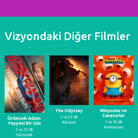
Vizyondaki Diğer Filmler
The Odyssey
Minyonlar ve
Canavarlar
2 sa 52 dk
Örümcek-Adam:
1 sa 30 dk
Aksiyon
Yepyeni Bir Gün
Animasyon
2 sa 25 dk
Fantastik