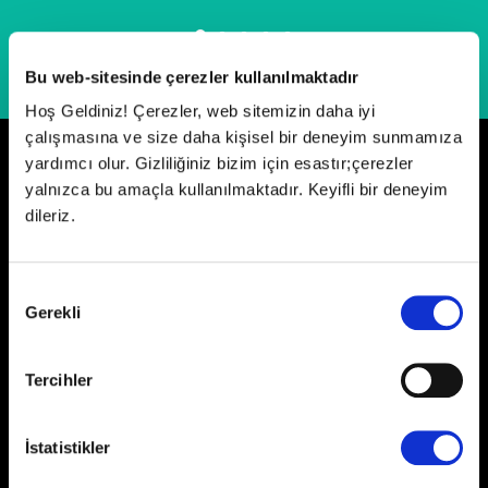
Bu web-sitesinde çerezler kullanılmaktadır
Hoş Geldiniz! Çerezler, web sitemizin daha iyi
çalışmasına ve size daha kişisel bir deneyim sunmamıza
yardımcı olur. Gizliliğiniz bizim için esastır;çerezler
Neler Oluyor?
yalnızca bu amaçla kullanılmaktadır. Keyifli bir deneyim
dileriz.
Onay
Gerekli
Seçimi
Tercihler
Paribucineverse Anatolium'da Rinso
ile Örgü Şenliği
İstatistikler