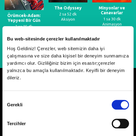
The Odyssey
Minyonlar ve
Canavarlar
2 sa 52 dk
Örümcek-Adam:
1 sa 30 dk
Aksiyon
Yepyeni Bir Gün
Animasyon
2 sa 25 dk
Fantastik
Bu web-sitesinde çerezler kullanılmaktadır
Hoş Geldiniz! Çerezler, web sitemizin daha iyi
çalışmasına ve size daha kişisel bir deneyim sunmamıza
yardımcı olur. Gizliliğiniz bizim için esastır;çerezler
yalnızca bu amaçla kullanılmaktadır. Keyifli bir deneyim
dileriz.
Neler Oluyor?
Onay
Gerekli
Seçimi
Tercihler