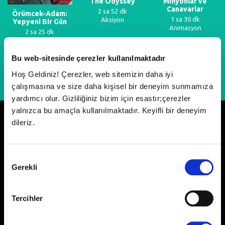
The Odyssey
Minyonlar ve
Canavarlar
2 sa 52 dk
Örümcek-Adam:
1 sa 30 dk
Aksiyon
Yepyeni Bir Gün
Animasyon
2 sa 25 dk
Fantastik
Bu web-sitesinde çerezler kullanılmaktadır
Hoş Geldiniz! Çerezler, web sitemizin daha iyi
çalışmasına ve size daha kişisel bir deneyim sunmamıza
yardımcı olur. Gizliliğiniz bizim için esastır;çerezler
yalnızca bu amaçla kullanılmaktadır. Keyifli bir deneyim
dileriz.
Neler Oluyor?
Onay
Gerekli
Seçimi
Tercihler