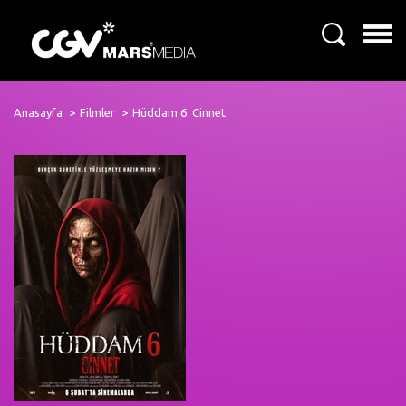
Anasayfa
Filmler
Hüddam 6: Cinnet