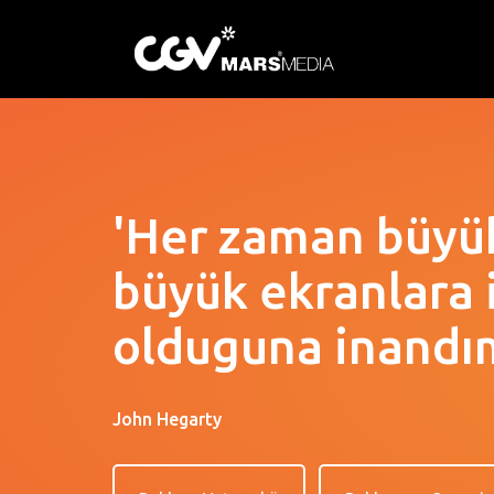
'Her zaman büyük
büyük ekranlara i
olduguna inandım
John Hegarty