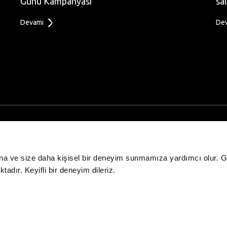
Günü Kampanyası
sa
Devamı
De
etworkü
Kurumsal
KVK Aydinlatma Bildirimi
Kamera Sistemleri Bildirimi
na ve size daha kişisel bir deneyim sunmamıza yardımcı olur. Giz
KVKK Basvuru Formu
adır. Keyifli bir deneyim dileriz.
KVK Politikasi
Gizlilik
er
Neler Oluyor?