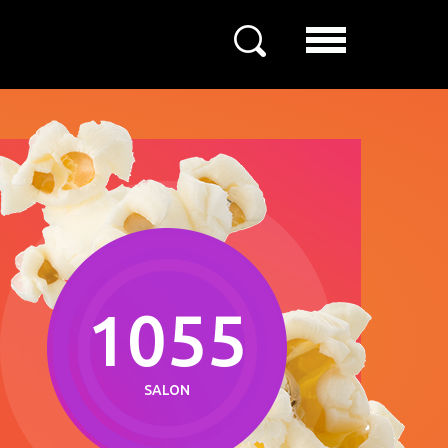
1055
137
SALON
LOKASYON