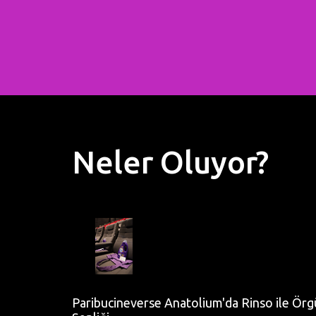
Neler Oluyor?
Paribucineverse Anatolium'da Rinso ile Örg