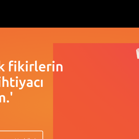
 fikirlerin
htiyacı
.'
137
45
LOKASYON
İL