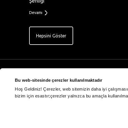
Şenliği
Devamı
Hepsini Göster
,
Reklam ve Organizasyon
Reklam N
Modelleri
Bu web-sitesinde çerezler kullanılmaktadır
Sinemalar
Perde
Hoş Geldiniz! Çerezler, web sitemizin daha iyi çalışması
Fuaye
bizim için esastır;çerezler yalnızca bu amaçla kullanılmakt
Raket
Organizasyon
Filmler
Teknolojil
Dökümanlar
İletişim