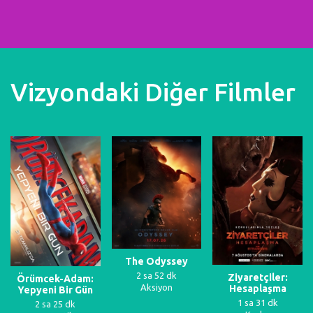
Vizyondaki Diğer Filmler
The Odyssey
2 sa 52 dk
Ziyaretçiler:
Örümcek-Adam:
Aksiyon
Hesaplaşma
Yepyeni Bir Gün
1 sa 31 dk
2 sa 25 dk