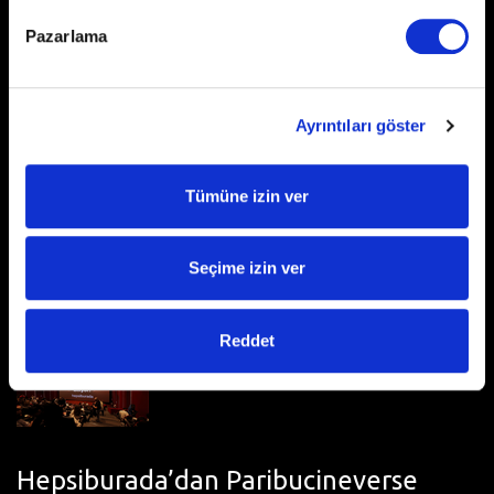
Devamı
Pazarlama
Ayrıntıları göster
Tümüne izin ver
MarsMedia X Peugeot - 14 Şubat
Sevgililer Günü Kampanyası
Seçime izin ver
Devamı
Reddet
Hepsiburada’dan Paribucineverse