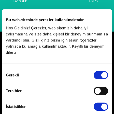
Korku
Fantastik
Bu web-sitesinde çerezler kullanılmaktadır
Hoş Geldiniz! Çerezler, web sitemizin daha iyi
çalışmasına ve size daha kişisel bir deneyim sunmamıza
yardımcı olur. Gizliliğiniz bizim için esastır;çerezler
Neler Oluyor?
yalnızca bu amaçla kullanılmaktadır. Keyifli bir deneyim
dileriz.
Onay
Gerekli
Seçimi
Tercihler
Paribucineverse Anatolium'da Rinso
ile Örgü Şenliği
İstatistikler