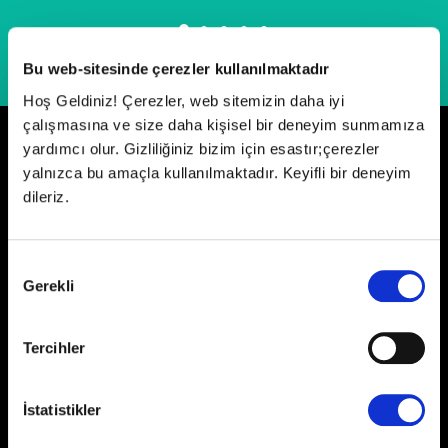
Bu web-sitesinde çerezler kullanılmaktadır
Hoş Geldiniz! Çerezler, web sitemizin daha iyi
çalışmasına ve size daha kişisel bir deneyim sunmamıza
yardımcı olur. Gizliliğiniz bizim için esastır;çerezler
Neler Oluyor?
yalnızca bu amaçla kullanılmaktadır. Keyifli bir deneyim
dileriz.
Onay
Gerekli
Seçimi
Tercihler
Paribucineverse Anatolium'da Rinso
ile Örgü Şenliği
İstatistikler
Devamı