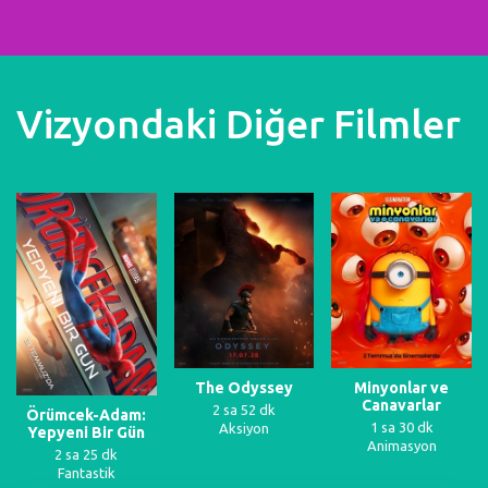
Vizyondaki Diğer Filmler
The Odyssey
Minyonlar ve
Canavarlar
2 sa 52 dk
Örümcek-Adam:
1 sa 30 dk
Aksiyon
Yepyeni Bir Gün
Animasyon
2 sa 25 dk
Fantastik