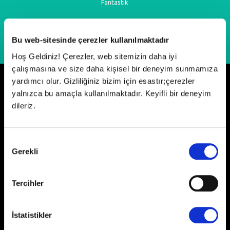
Fantastik
Bu web-sitesinde çerezler kullanılmaktadır
Hoş Geldiniz! Çerezler, web sitemizin daha iyi
çalışmasına ve size daha kişisel bir deneyim sunmamıza
yardımcı olur. Gizliliğiniz bizim için esastır;çerezler
Neler Oluyor?
yalnızca bu amaçla kullanılmaktadır. Keyifli bir deneyim
dileriz.
Onay
Gerekli
Seçimi
Tercihler
Paribucineverse Anatolium'da Rinso
ile Örgü Şenliği
İstatistikler