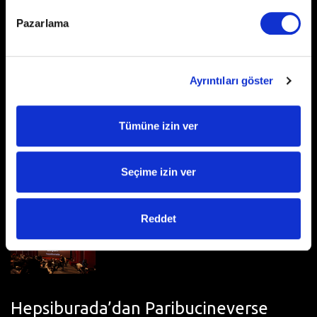
Devamı
Pazarlama
Ayrıntıları göster
Tümüne izin ver
MarsMedia X Peugeot - 14 Şubat
Sevgililer Günü Kampanyası
Seçime izin ver
Devamı
Reddet
Hepsiburada’dan Paribucineverse