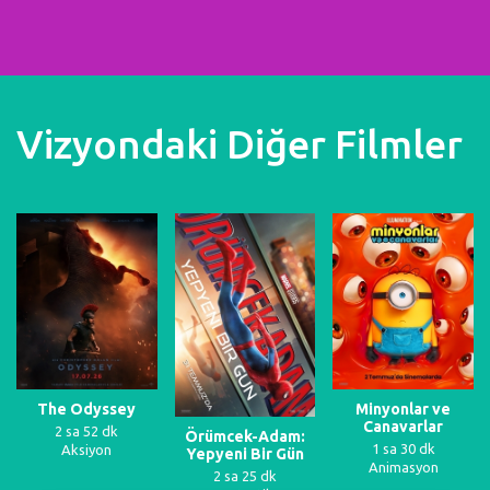
Vizyondaki Diğer Filmler
The Odyssey
Minyonlar ve
Canavarlar
2 sa 52 dk
Örümcek-Adam:
1 sa 30 dk
Aksiyon
Yepyeni Bir Gün
Animasyon
2 sa 25 dk