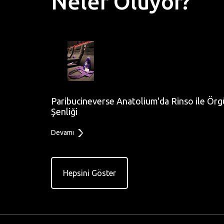
Neler Oluyor?
Paribucineverse Anatolium'da Rinso ile Örg
Şenliği
Devamı
Hepsini Göster