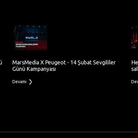
ü
MarsMedia X Peugeot - 14 Şubat Sevgililer
He
Günü Kampanyası
sa
Devamı
De