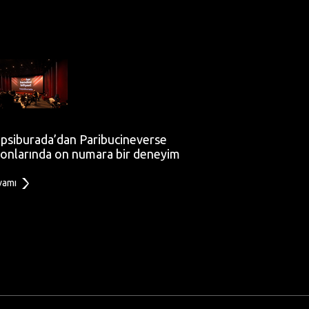
psiburada’dan Paribucineverse
lonlarında on numara bir deneyim
vamı