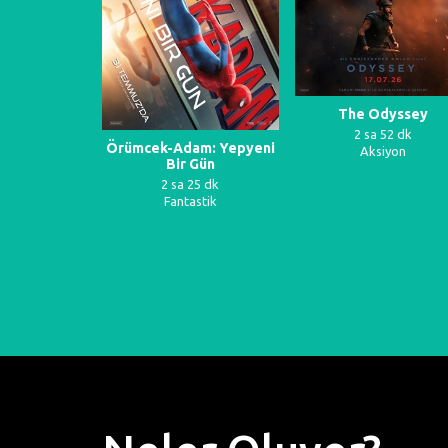
The Odyssey
2 sa 52 dk
k Devri
Örümcek-Adam: Yepyeni
Aksiyon
Bir Gün
34 dk
edi
2 sa 25 dk
Fantastik