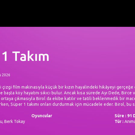
 1 Takım
s 2026
ği çizgi film makinasıyla küçük bir kızın hayalindeki hikâyeyi gerçeğe d
 ve başta köy hayatını sıkıcı bulur. Ancak kısa sürede Ayı Dede, Birc
ortaya çıkmasıyla Birol da ekibe katılır ve tatili beklenmedik bir mac
rken, Süper 1 takımı onları durdurmak için mücadele eder. Birol, bu 
Oyuncular
Süre : 91 
u, Berk Tokay
Tür :
Anim