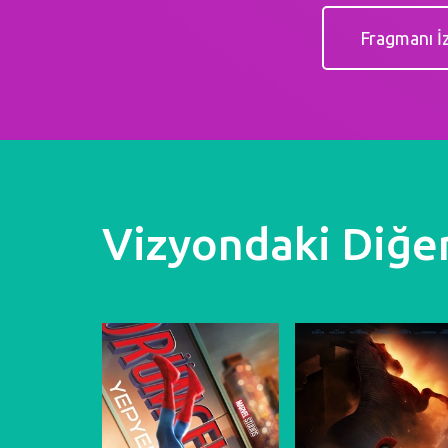
Fragmanı İ
Vizyondaki Diğer