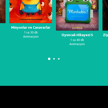
Minyonlar ve Canavarlar
1 sa 30 dk
Oyuncak Hikayesi 5
Zi
Animasyon
1 sa 40 dk
Animasyon