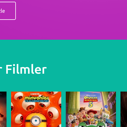
zle
 Filmler