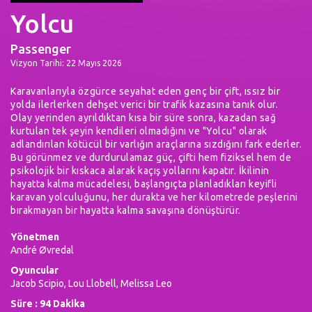
Yolcu
Passenger
Vizyon Tarihi: 22 Mayıs 2026
Karavanlarıyla özgürce seyahat eden genç bir çift, ıssız bir
yolda ilerlerken dehşet verici bir trafik kazasına tanık olur.
Olay yerinden ayrıldıktan kısa bir süre sonra, kazadan sağ
kurtulan tek şeyin kendileri olmadığını ve "Yolcu" olarak
adlandırılan kötücül bir varlığın araçlarına sızdığını fark ederler.
Bu görünmez ve durdurulamaz güç, çifti hem fiziksel hem de
psikolojik bir kıskaca alarak kaçış yollarını kapatır. İkilinin
hayatta kalma mücadelesi, başlangıçta planladıkları keyifli
karavan yolculuğunu, her durakta ve her kilometrede peşlerini
bırakmayan bir hayatta kalma savaşına dönüştürür.
Yönetmen
André Øvredal
Oyuncular
Jacob Scipio, Lou Llobell, Melissa Leo
Süre : 94 Dakika