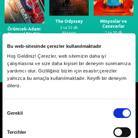
The Odyssey
Minyonlar ve
Canavarlar
2 sa 52 dk
Örümcek-Adam:
1 sa 30 dk
Aksiyon
Yepyeni Bir Gün
Animasyon
2 sa 25 dk
Fantastik
Bu web-sitesinde çerezler kullanılmaktadır
Hoş Geldiniz! Çerezler, web sitemizin daha iyi
çalışmasına ve size daha kişisel bir deneyim sunmamıza
yardımcı olur. Gizliliğiniz bizim için esastır;çerezler
yalnızca bu amaçla kullanılmaktadır. Keyifli bir deneyim
dileriz.
Neler Oluyor?
Onay
Gerekli
Seçimi
Tercihler