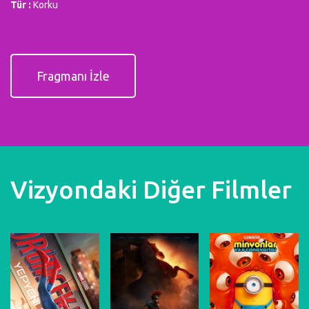
Tür :
Korku
Fragmanı İzle
Vizyondaki Diğer Filmler